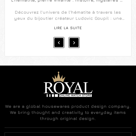
inspiration
Découvrez l’univers de l’hématite à travers les
yeux du bijoutier créateur Ludovic Goupil : une
pierre mystérieuse, vivante, inspirante, ...
LIRE LA SUITE


We are a global housewares product design company.
We bring thought and creativity to everyday items
through original design.