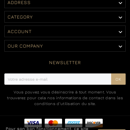

ADDRESS

CATEGORY

ACCOUNT

OUR COMPANY
NEWSLETTER
OK
Vous pouvez vous désinscrire à tout moment. Vous
trouverez pour cela nos informations de contact dans les
conditions d'utilisation du site.
Pour son bon fonctionnement, ce site