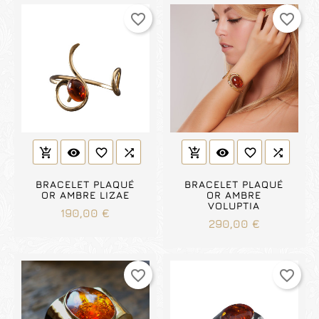
favorite_border
favorite_border
visibility
favorite_border

visibility
favorite_border

add_shopping_cart
add_shopping_cart
BRACELET PLAQUÉ
BRACELET PLAQUÉ
OR AMBRE LIZAE
OR AMBRE
VOLUPTIA
Prix
190,00 €
Prix
290,00 €
favorite_border
favorite_border