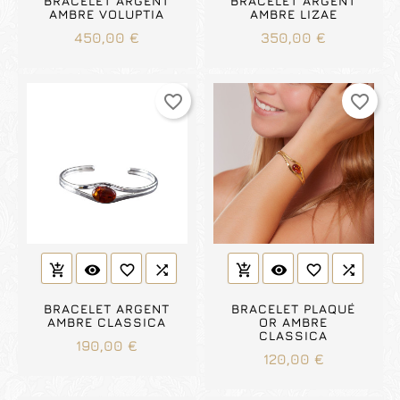
BRACELET ARGENT
BRACELET ARGENT
AMBRE VOLUPTIA
AMBRE LIZAE
Prix
Prix
450,00 €
350,00 €
favorite_border
favorite_border
visibility
favorite_border

visibility
favorite_border

add_shopping_cart
add_shopping_cart
BRACELET ARGENT
BRACELET PLAQUÉ
AMBRE CLASSICA
OR AMBRE
CLASSICA
Prix
190,00 €
Prix
120,00 €