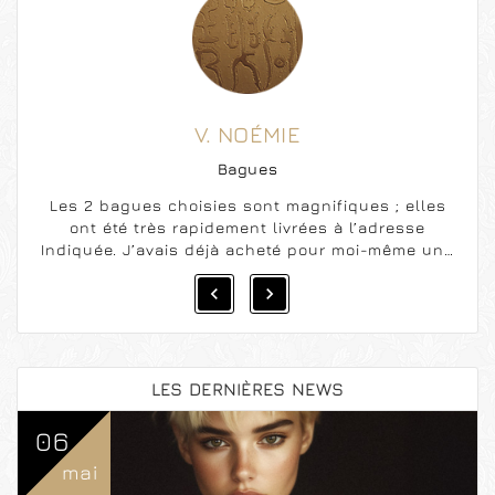
V. NOÉMIE
Bagues
Les 2 bagues choisies sont magnifiques ; elles
ont été très rapidement livrées à l’adresse
Indiquée. J’avais déjà acheté pour moi-même une
bague il y a 5 ou 6 ans sur le marché de Noël de


Chambéry ; je la porte constamment, elle est
toujours aussi belle. Merci MR Goupil pour votre
beau travail.
LES DERNIÈRES NEWS
06
mai