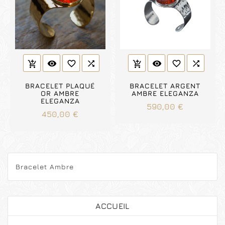
visibility
favorite_border

visibility
favorite_border

add_shopping_cart
add_shopping_cart
BRACELET PLAQUÉ
BRACELET ARGENT
OR AMBRE
AMBRE ELEGANZA
ELEGANZA
Prix
590,00 €
Prix
450,00 €
Bracelet Ambre
ACCUEIL